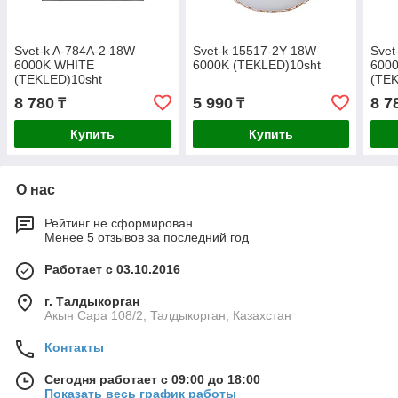
Svet-k A-784A-2 18W
Svet-k 15517-2Y 18W
Svet
6000K WHITE
6000K (TEKLED)10sht
600
(TEKLED)10sht
(TEK
8 780
5 990
8 7
₸
₸
Купить
Купить
О нас
Рейтинг не сформирован
Менее 5 отзывов за последний год
Работает с 03.10.2016
г. Талдыкорган
Акын Сара 108/2, Талдыкорган, Казахстан
Контакты
Сегодня работает с 09:00 до 18:00
Показать весь график работы