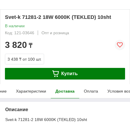
Svet-k 71281-2 18W 6000K (TEKLED) 10sht
В наличии
Код: 121-03646
Опт и розница
3 820
₸
3 438 ₸
от 100 шт.
Купить
ние
Характеристики
Доставка
Оплата
Условия во
Описание
Svet-k 71281-2 18W 6000K (TEKLED) 10sht