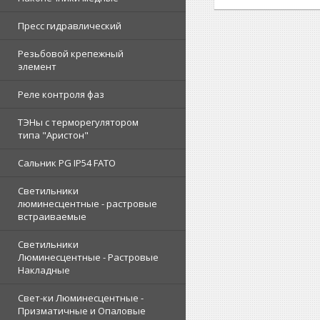
Пресс гидравлический
Резьбовой крепежный
элемент
Реле контроля фаз
ТЭНы с терморегулятором
типа "Аристон"
Сальник PG IP54 FATO
Светильники
люминесцентные - растровые
встраиваемые
Светильники
Люминесцентные - Растровые
Накладные
Свет-ки Люминесцентные -
Призматичные и Опаловые