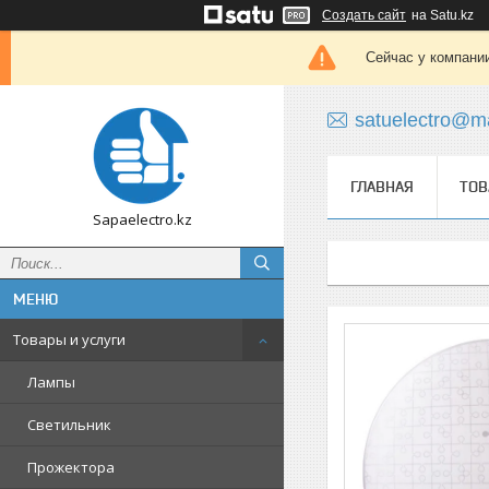
Создать сайт
на Satu.kz
Сейчас у компании
satuelectro@ma
ГЛАВНАЯ
ТОВ
Sapaelectro.kz
Товары и услуги
Лампы
Светильник
Прожектора