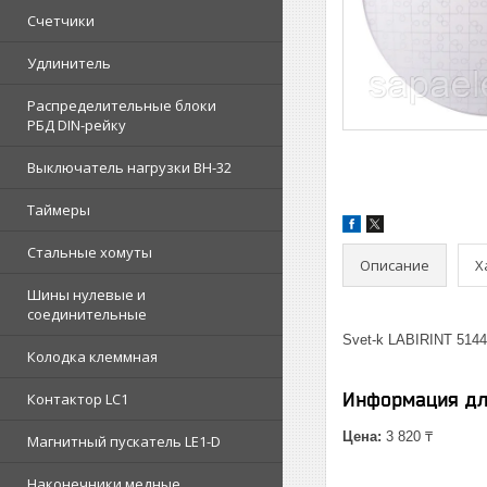
Счетчики
Удлинитель
Распределительные блоки
РБД DIN-рейку
Выключатель нагрузки ВН-32
Таймеры
Стальные хомуты
Описание
Х
Шины нулевые и
соединительные
Svet-k LABIRINT 514
Колодка клеммная
Информация дл
Контактор LC1
Цена:
3 820 ₸
Магнитный пускатель LE1-D
Наконечники медные