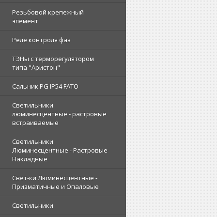
Резьбовой крепежный
элемент
Реле контроля фаз
ТЭНы с терморегулятором
типа "Аристон"
Сальник PG IP54 FATO
Светильники
люминесцентные - растровые
встраиваемые
Светильники
Люминесцентные - Растровые
Накладные
Свет-ки Люминесцентные -
Призматичные и Опаловые
Светильники