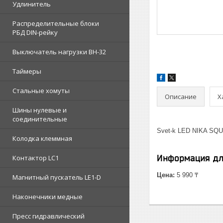
Удлинитель
Распределительные блоки
РБД DIN-рейку
Выключатель нагрузки ВН-32
Таймеры
Стальные хомуты
Описание
Х
Шины нулевые и
соединительные
Svet-k LED NIKA SQ
Колодка клеммная
Информация дл
Контактор LC1
Цена:
5 990 ₸
Магнитный пускатель LE1-D
Наконечники медные
Пресс гидравлический