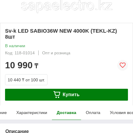
Sv-k LED SABIO36W NEW 4000K (TEKL-KZ)
8шт
В наличии
Код: 118-01014
Опт и розница
10 990
₸
10 440 ₸
от 100 шт.
Купить
ние
Характеристики
Доставка
Оплата
Условия во
Описание