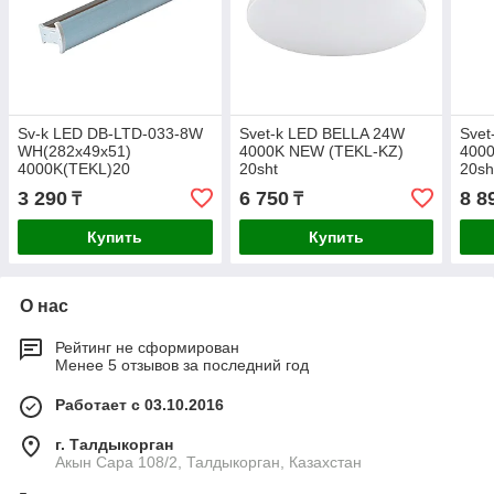
Sv-k LED DB-LTD-033-8W
Svet-k LED BELLA 24W
Svet
WH(282x49x51)
4000K NEW (TEKL-KZ)
400
4000K(TEKL)20
20sht
20sh
3 290
6 750
8 8
₸
₸
Купить
Купить
О нас
Рейтинг не сформирован
Менее 5 отзывов за последний год
Работает с 03.10.2016
г. Талдыкорган
Акын Сара 108/2, Талдыкорган, Казахстан