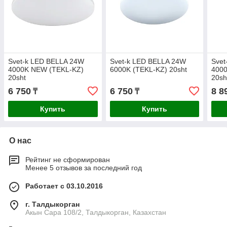
Svet-k LED BELLA 24W
Svet-k LED BELLA 24W
Svet
4000K NEW (TEKL-KZ)
6000K (TEKL-KZ) 20sht
400
20sht
20sh
6 750
6 750
8 8
₸
₸
Купить
Купить
О нас
Рейтинг не сформирован
Менее 5 отзывов за последний год
Работает с 03.10.2016
г. Талдыкорган
Акын Сара 108/2, Талдыкорган, Казахстан