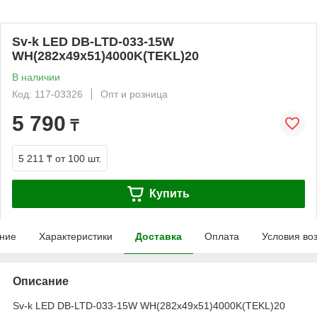
Sv-k LED DB-LTD-033-15W
WH(282x49x51)4000K(TEKL)20
В наличии
Код: 117-03326
Опт и розница
5 790
₸
5 211 ₸
от 100 шт.
Купить
ние
Характеристики
Доставка
Оплата
Условия во
Описание
Sv-k LED DB-LTD-033-15W WH(282x49x51)4000K(TEKL)20