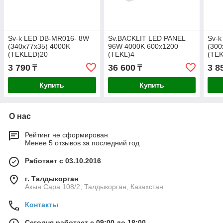
Sv-k LED DB-MR016- 8W
Sv.BACKLIT LED PANEL
Sv-
(340x77x35) 4000K
96W 4000K 600x1200
(300
(TEKLED)20
(TEKL)4
(TE
3 790
36 600
3 8
₸
₸
Купить
Купить
О нас
Рейтинг не сформирован
Менее 5 отзывов за последний год
Работает с 03.10.2016
г. Талдыкорган
Акын Сара 108/2, Талдыкорган, Казахстан
Контакты
Сегодня работает с 09:00 до 18:00