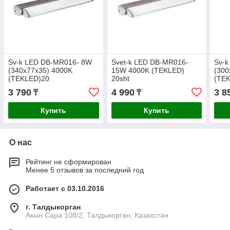
Sv-k LED DB-MR016- 8W
Svet-k LED DB-MR016-
Sv-
(340x77x35) 4000K
15W 4000K (TEKLED)
(300
(TEKLED)20
20sht
(TE
3 790
4 990
3 8
₸
₸
Купить
Купить
О нас
Рейтинг не сформирован
Менее 5 отзывов за последний год
Работает с 03.10.2016
г. Талдыкорган
Акын Сара 108/2, Талдыкорган, Казахстан