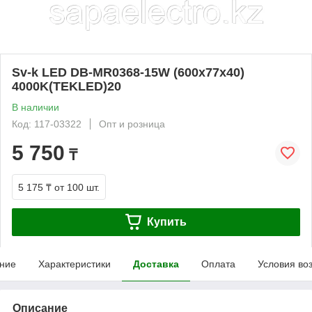
Sv-k LED DB-MR0368-15W (600x77x40)
4000K(TEKLED)20
В наличии
Код: 117-03322
Опт и розница
5 750
₸
5 175 ₸
от 100 шт.
Купить
ние
Характеристики
Доставка
Оплата
Условия во
Описание