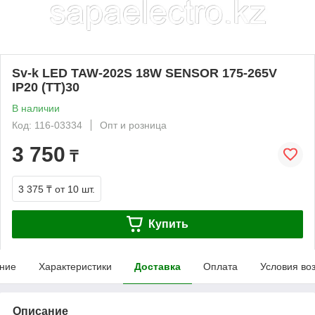
Sv-k LED TAW-202S 18W SENSOR 175-265V
IP20 (TT)30
В наличии
Код: 116-03334
Опт и розница
3 750
₸
3 375 ₸
от 10 шт.
Купить
ние
Характеристики
Доставка
Оплата
Условия во
Описание