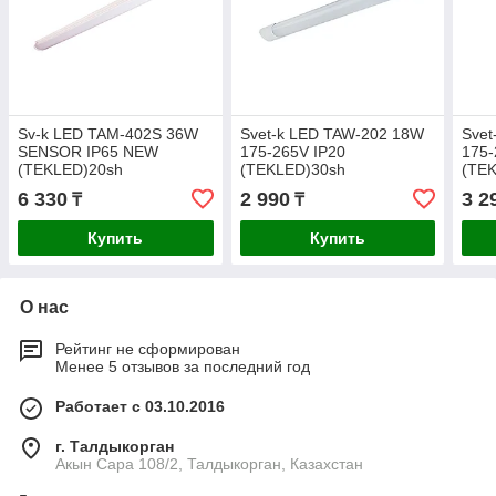
Sv-k LED TAM-402S 36W
Svet-k LED TAW-202 18W
Svet
SENSOR IP65 NEW
175-265V IP20
175-
(TEKLED)20sh
(TEKLED)30sh
(TE
6 330
2 990
3 2
₸
₸
Купить
Купить
О нас
Рейтинг не сформирован
Менее 5 отзывов за последний год
Работает с 03.10.2016
г. Талдыкорган
Акын Сара 108/2, Талдыкорган, Казахстан