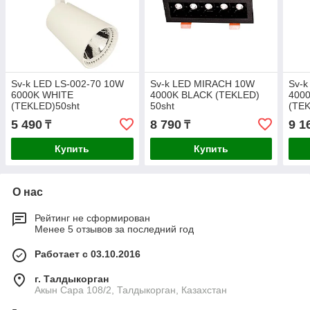
Sv-k LED LS-002-70 10W
Sv-k LED MIRACH 10W
Sv-
6000K WHITE
4000K BLACK (TEKLED)
400
(TEKLED)50sht
50sht
(TEK
5 490
8 790
9 1
₸
₸
Купить
Купить
О нас
Рейтинг не сформирован
Менее 5 отзывов за последний год
Работает с 03.10.2016
г. Талдыкорган
Акын Сара 108/2, Талдыкорган, Казахстан