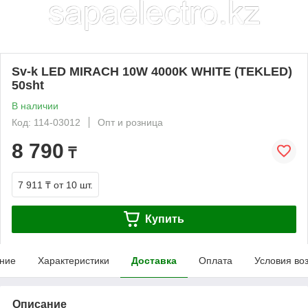
Sv-k LED MIRACH 10W 4000K WHITE (TEKLED)
50sht
В наличии
Код: 114-03012
Опт и розница
8 790
₸
7 911 ₸
от 10 шт.
Купить
ние
Характеристики
Доставка
Оплата
Условия во
Описание