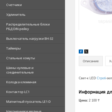
Счетчики
Удлинитель
Распределительные блоки
РБД DIN-рейку
Выключатель нагрузки ВН-32
Таймеры
Стальные хомуты
Описание
Х
Шины нулевые и
соединительные
Свет-к LED
Строб
-зе
Колодка клеммная
Информация дл
Контактор LC1
Цена:
2 100 ₸
Магнитный пускатель LE1-D
Наконечники медные