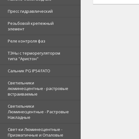
Пресс гидравлический
Резьбовой крепежный
элемент
Реле контроля фаз
ТЭНы с терморегулятором
типа "Аристон"
Сальник PG IP54 FATO
Светильники
люминесцентные - растровые
встраиваемые
Светильники
Люминесцентные - Растровые
Накладные
Свет-ки Люминесцентные -
Призматичные и Опаловые