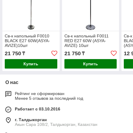
Св-к напольный F0010
Св-к напольный F0011
Св-к
BLACK E27 60W(ASYA-
RED E27 60W (ASYA-
BLA
AVIZE)10шт
AVIZE) 10шт
(AS
21 750
21 750
12 
₸
₸
Купить
Купить
О нас
Рейтинг не сформирован
Менее 5 отзывов за последний год
Работает с 03.10.2016
г. Талдыкорган
Акын Сара 108/2, Талдыкорган, Казахстан