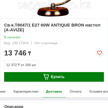
Св-к.T8047/1 E27 60W ANTIQUE BRON настол
(A-AVIZE)
В наличии
Код: 130-17204
Опт и розница
13 746
₸
12 372 ₸
от 100 шт.
Купить
ние
Характеристики
Доставка
Оплата
Условия во
Описание