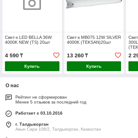
Свет-к LED BELLA 36W
Свет-к MB075 12W SILVER
Све
4000K NEW (TS) 20шт
4000K (TEKSAN)20шт
300
(TE
4 590
13 260
2 2
₸
₸
Купить
Купить
О нас
Рейтинг не сформирован
Менее 5 отзывов за последний год
Работает с 03.10.2016
г. Талдыкорган
Акын Сара 108/2, Талдыкорган, Казахстан