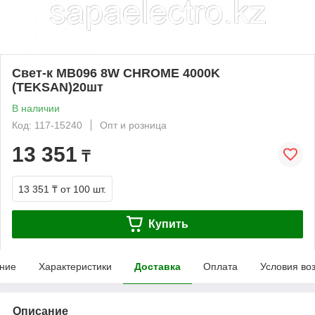
Свет-к MB096 8W CHROME 4000K
(TEKSAN)20шт
В наличии
Код: 117-15240
Опт и розница
13 351
₸
13 351 ₸
от 100 шт.
Купить
ние
Характеристики
Доставка
Оплата
Условия во
Описание