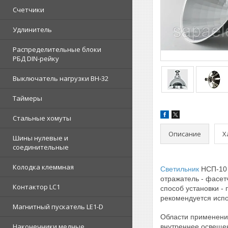
Счетчики
Удлинитель
Распределительные блоки
РБД DIN-рейку
Выключатель нагрузки ВН-32
Таймеры
Стальные хомуты
Описание
Х
Шины нулевые и
соединительные
Колодка клеммная
Светильник
НСП-10 
отражатель - фасе
Контактор LC1
способ установки -
рекомендуется исп
Магнитный пускатель LE1-D
Области применени
Наконечники медные
внутреннее освеще