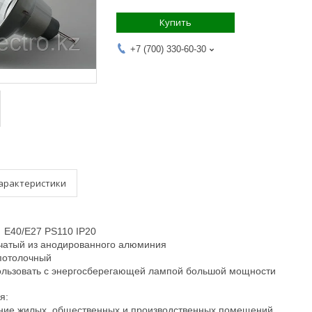
Купить
+7 (700) 330-60-30
арактеристики
Е40/Е27 PS110 IP20
тчатый из анодированного алюминия
 потолочный
ользовать с энергосберегающей лампой большой мощности
я:
ние жилых, общественных и производственных помещений