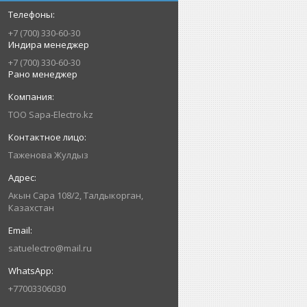
+7 (700) 330-60-30
Индира менеджер
+7 (700) 330-60-30
Рано менеджер
ТОО Sapa-Electro.kz
Таженова Жулдыз
Акын Сара 108/2, Талдыкорган,
Казахстан
satuelectro@mail.ru
+77003306030