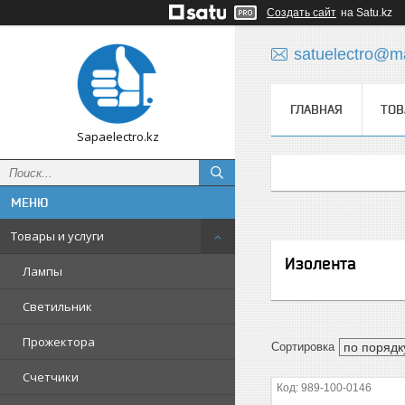
Создать сайт
на Satu.kz
satuelectro@ma
ГЛАВНАЯ
ТОВ
Sapaelectro.kz
Товары и услуги
Изолента
Лампы
Светильник
Прожектора
Счетчики
989-100-0146