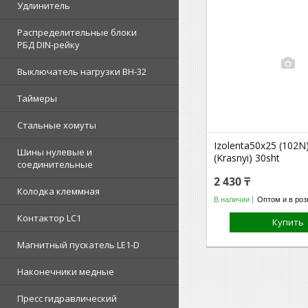
Удлинитель
Распределительные блоки
РБД DIN-рейку
Выключатель нагрузки ВН-32
Таймеры
Стальные хомуты
Izolenta50х25 (102N
Шины нулевые и
(Krasnyi) 30sht
соединительные
2 430 ₸
Колодка клеммная
В наличии
Оптом и в роз
Контактор LC1
Купить
Магнитный пускатель LE1-D
Наконечники медные
Пресс гидравлический