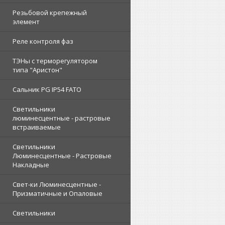
Резьбовой крепежный
элемент
Реле контроля фаз
ТЭНы с терморегулятором
типа "Аристон"
Сальник PG IP54 FATO
Светильники
люминесцентные - растровые
встраиваемые
Светильники
Люминесцентные - Растровые
Накладные
Свет-ки Люминесцентные -
Призматичные и Опаловые
Светильники