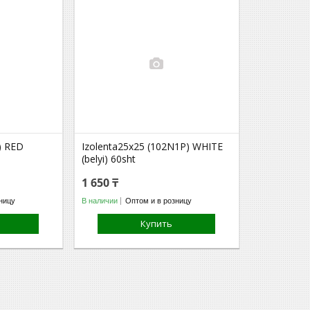
) RED
Izolenta25х25 (102N1P) WHITE
(belyi) 60sht
1 650 ₸
ницу
В наличии
Оптом и в розницу
Купить