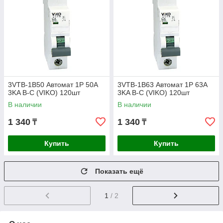
3VTB-1B50 Автомат 1P 50A
3VTB-1B63 Автомат 1P 63A
3KA B-C (VIKO) 120шт
3KA B-C (VIKO) 120шт
В наличии
В наличии
1 340
1 340
₸
₸
Купить
Купить
Показать ещё
1
/ 2