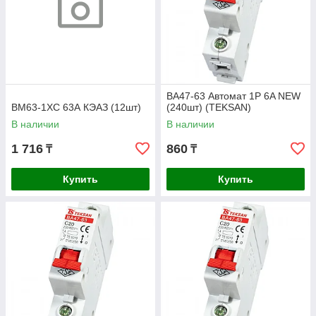
BA47-63 Автомат 1P 6A NEW
ВМ63-1ХС 63А КЭАЗ (12шт)
(240шт) (TEKSAN)
В наличии
В наличии
1 716
860
₸
₸
Купить
Купить