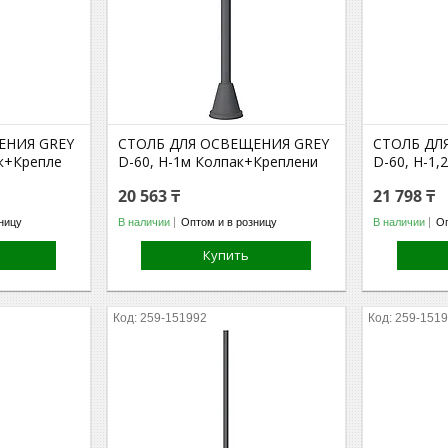
ЕНИЯ GREY
СТОЛБ ДЛЯ ОСВЕЩЕНИЯ GREY
СТОЛБ ДЛ
ак+Крепле
D-60, H-1м Колпак+Креплени
D-60, H-1
20 563 ₸
21 798 ₸
ницу
В наличии
Оптом и в розницу
В наличии
Оп
Купить
259-151992
259-151