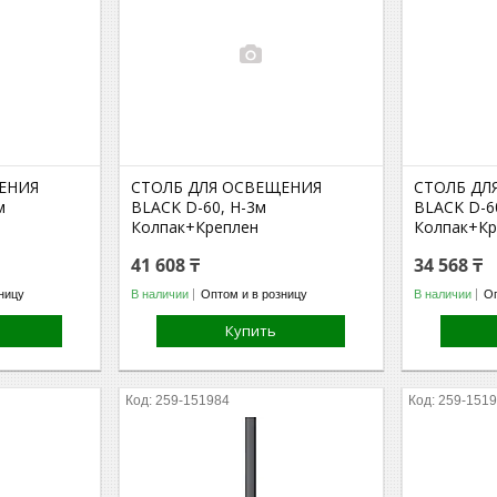
ЕНИЯ
СТОЛБ ДЛЯ ОСВЕЩЕНИЯ
СТОЛБ ДЛ
м
BLACK D-60, H-3м
BLACK D-60
Колпак+Креплен
Колпак+Кр
41 608 ₸
34 568 ₸
ницу
В наличии
Оптом и в розницу
В наличии
Оп
Купить
259-151984
259-151