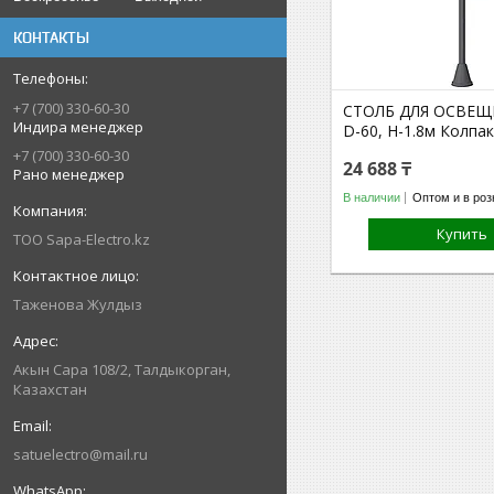
КОНТАКТЫ
+7 (700) 330-60-30
СТОЛБ ДЛЯ ОСВЕЩ
Индира менеджер
D-60, H-1.8м Колпа
+7 (700) 330-60-30
24 688 ₸
Рано менеджер
В наличии
Оптом и в роз
Купить
ТОО Sapa-Electro.kz
Таженова Жулдыз
Акын Сара 108/2, Талдыкорган,
Казахстан
satuelectro@mail.ru