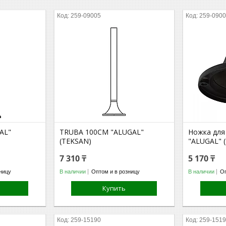
259-09005
259-090
AL"
TRUBA 100CM "ALUGAL"
Ножка для
(TEKSAN)
"ALUGAL" 
7 310 ₸
5 170 ₸
ницу
В наличии
Оптом и в розницу
В наличии
Оп
Купить
259-15190
259-151