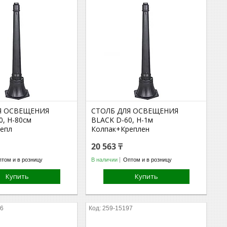
Я ОСВЕЩЕНИЯ
СТОЛБ ДЛЯ ОСВЕЩЕНИЯ
0, H-80cм
BLACK D-60, H-1м
епл
Колпак+Креплен
20 563 ₸
том и в розницу
В наличии
Оптом и в розницу
Купить
Купить
96
259-15197