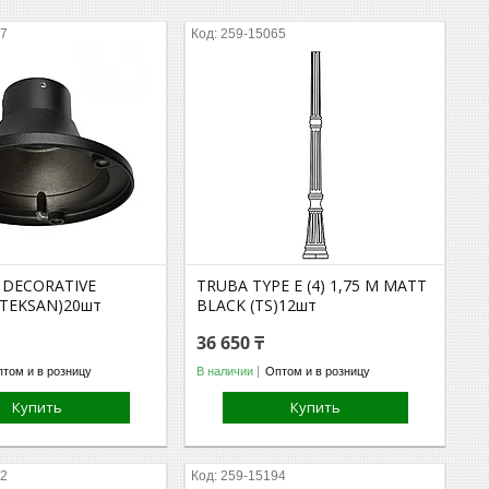
07
259-15065
 DECORATIVE
TRUBA TYPE E (4) 1,75 M MATT
(TEKSAN)20шт
BLACK (TS)12шт
36 650 ₸
том и в розницу
В наличии
Оптом и в розницу
Купить
Купить
92
259-15194