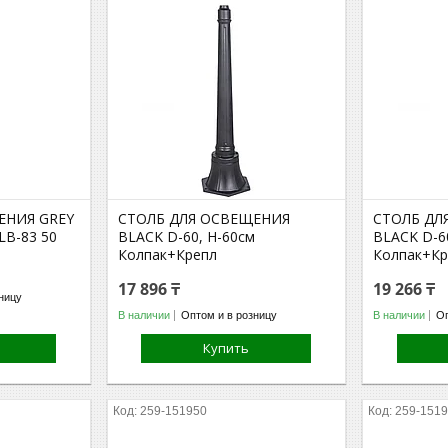
ЕНИЯ GREY
СТОЛБ ДЛЯ ОСВЕЩЕНИЯ
СТОЛБ ДЛ
LB-83 50
BLACK D-60, H-60cм
BLACK D-6
Колпак+Крепл
Колпак+Кр
17 896 ₸
19 266 ₸
ницу
В наличии
Оптом и в розницу
В наличии
Оп
Купить
259-151950
259-151