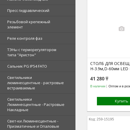
Пресс гидравлический
Резьбовой крепежный
элемент
Реле контроля фаз
ТЭНы с терморегулятором
типа "Аристон"
СТОЛБ ДЛЯ ОСВЕЩ
Сальник PG IP54 FATO
H-3.9м,D-60мм LED 
Светильники
41 280 ₸
люминесцентные - растровые
В наличии
Оптом и в роз
встраиваемые
Светильники
Купить
Люминесцентные - Растровые
Накладные
259-15195
Свет-ки Люминесцентные -
Призматичные и Опаловые