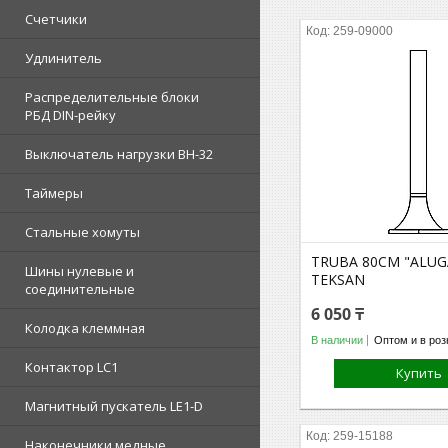
Счетчики
259-09000
Удлинитель
Распределительные блоки
РБД DIN-рейку
Выключатель нагрузки ВН-32
Таймеры
Стальные хомуты
TRUBA 80CM "ALUG
Шины нулевые и
TEKSAN
соединительные
6 050 ₸
Колодка клеммная
В наличии
Оптом и в роз
Контактор LC1
Купить
Магнитный пускатель LE1-D
259-15188
Наконечники медные