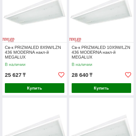
безналичный расчет.
Св-к PRIZMALED 8X9W/LZN
Св-к PRIZMALED 10X9W/LZN
Официальная гарантия качества на товары от 1 до 7
436 MODERNA накл-й
436 MODERNA накл-й
MEGALUX
MEGALUX
лет, индивидуальное ценообразование для оптовых
продаж.
В наличии
В наличии
25 627
28 640
₸
₸
Купить
Купить
Предоставляем индивидуальный подход к каждому
клиенту, помогаем с выбором, учитываем запрос
клиента.