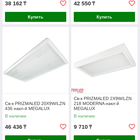
38 162
42 550
₸
₸
Ключевые особенности выбора наших
LED-светильников
Купить
Купить
Низкое потребление энергии,
длительный ресурс работы —
больше, чем у ламп накаливания.
Экономичность
Мгновенное включение, высокая
Св-к PRIZMALED 2X9W/LZN
степень защиты, применение на
Св-к PRIZMALED 20X9W/LZN
218 MODERNA накл-й
различных объектах.
436 накл-й MEGALUX
MEGALUX
Функциональность
В наличии
В наличии
46 436
9 710
₸
₸