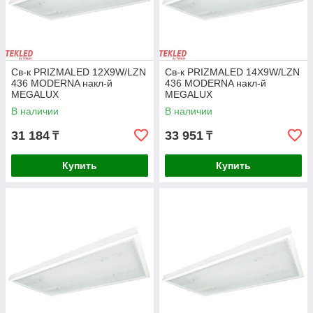
Заказать светильник
Св-к PRIZMALED 12X9W/LZN
Св-к PRIZMALED 14X9W/LZN
436 MODERNA накл-й
436 MODERNA накл-й
Простая схема покупки
MEGALUX
MEGALUX
1
В наличии
В наличии
Оформляйте заказ онлайн или по
31 184
33 951
₸
₸
телефону
2
Купить
Купить
Согласовывайте все детали с менеджером
3
Ожидайте доставку товара выбранной
службой
4
Получите официальную гарантию на товар