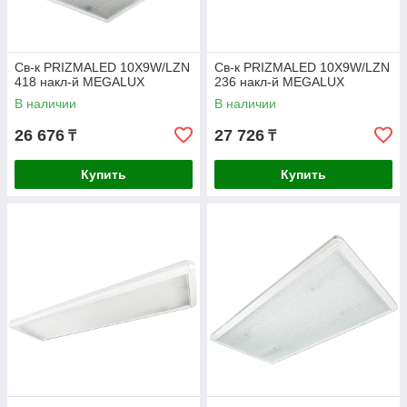
Св-к PRIZMALED 10X9W/LZN
Св-к PRIZMALED 10X9W/LZN
418 накл-й MEGALUX
236 накл-й MEGALUX
В наличии
В наличии
26 676
27 726
₸
₸
Купить
Купить
Консольный светильник компактных
размеров, предназначен для освещения
открытых общественных объектов, улиц,
Однофазный счетчик Орман СО-Э711 Т1 ЖКИ
стоянок, площадей. Мощностью 50 Вт,
Saiman\Сайман
класс защиты — IP 65.
Статический электронный счетчик активной энергии
переменного тока с жидкокристаллическим
индикатором. Температурный диапазон от -40 до +60°С.
Номинальное напряжение — 220 ± 20% В.