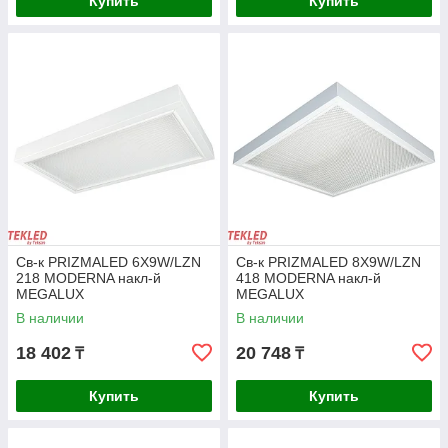
Купить
Купить
Безопасность
Отсутствие вредной ультрафиолетовой
составляющей спектра, полная
безопасность в использовании.
Надежность
Св-к PRIZMALED 6X9W/LZN
Св-к PRIZMALED 8X9W/LZN
Светильники с прочным корпусом,
218 MODERNA накл-й
418 MODERNA накл-й
который не нагревает светильник, и
MEGALUX
MEGALUX
высокой устойчивостью к перепадам
В наличии
В наличии
напряжения.
18 402
20 748
₸
₸
Купить
Купить
Посмотреть каталог