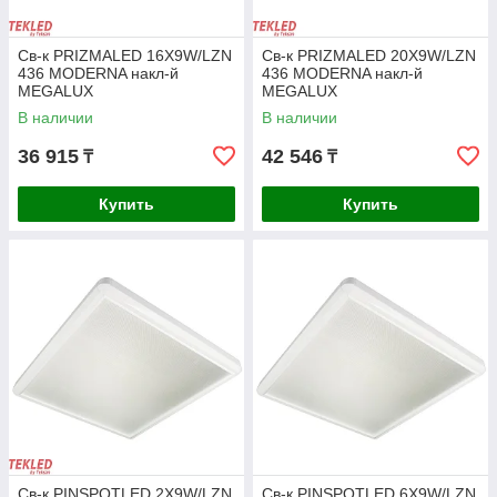
Приобретайте LED-светильники для
Св-к PRIZMALED 16X9W/LZN
Св-к PRIZMALED 20X9W/LZN
436 MODERNA накл-й
436 MODERNA накл-й
уменьшения расхода электроэнергии!
MEGALUX
MEGALUX
В наличии
В наличии
Выбирая наши светодиодные приборы, вы можете
быть уверены в их качестве, надежности и безопасной
36 915
42 546
₸
₸
эксплуатации.
Купить
Купить
Спешите оформить выгодный заказ прямо сейчас!
Св-к PINSPOTLED 2X9W/LZN
Св-к PINSPOTLED 6X9W/LZN