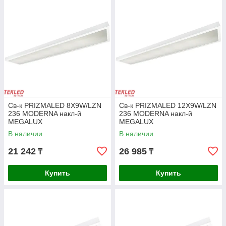
Выгоды покупки в интернет-магазине
Sapa
Занимаемся поставками электротоваров из России,
Св-к PRIZMALED 8X9W/LZN
Св-к PRIZMALED 12X9W/LZN
236 MODERNA накл-й
236 MODERNA накл-й
Турции, Китая и отечественной продукции по самым
MEGALUX
MEGALUX
демократичным ценам.
В наличии
В наличии
21 242
26 985
₸
₸
Купить
Купить
Оперативная доставка по всей стране выбранным
способом, варианты оплаты — наличный или