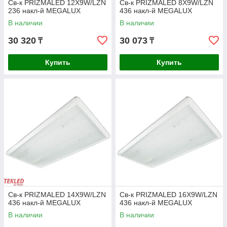
Св-к PRIZMALED 12X9W/LZN
Св-к PRIZMALED 8X9W/LZN
236 накл-й MEGALUX
436 накл-й MEGALUX
В наличии
В наличии
30 320
30 073
₸
₸
Купить
Купить
Светильник RKU LED SMART 2*50W (3 года
гарантия), 6 000K I
Консольный светильник компактных размеров,
предназначен для освещения открытых общественных
объектов, улиц, стоянок, площадей. Мощностью 50 Вт,
Св-к PRIZMALED 14X9W/LZN
Св-к PRIZMALED 16X9W/LZN
класс защиты — IP 65.
436 накл-й MEGALUX
436 накл-й MEGALUX
В наличии
В наличии