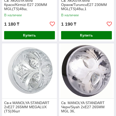
Св. AKASYA MINI
Св. AKASYA MINI
Красн/Kirmizi E27 230MM
Оранж/TuruncuE27 230MM
MGL(TS)48ш,
MGL(TS)48ш,1
В наличии
В наличии
1 180
1 190
₸
₸
Купить
Купить
Св-к MANOLYA STANDART
Св. MANOLYA STANDART
2хE27 265MM MEGALUX
Черн/Siyah 2хE27 265MM
(TS)36шт
MGL 36,