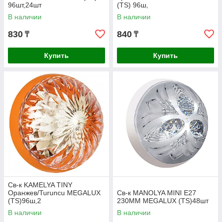
96шт,24шт
(TS) 96ш,
В наличии
В наличии
830
840
₸
₸
Купить
Купить
Св-к KAMELYA TINY
Оранжев/Turuncu MEGALUX
Св-к MANOLYA MINI E27
(TS)96ш,2
230MM MEGALUX (TS)48шт
В наличии
В наличии