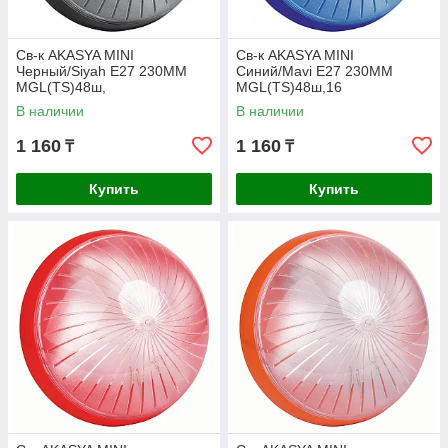
Св-к AKASYA MINI
Св-к AKASYA MINI
Черный/Siyah E27 230MM
Синий/Mavi E27 230MM
MGL(TS)48ш,
MGL(TS)48ш,16
В наличии
В наличии
1 160
1 160
₸
₸
Купить
Купить