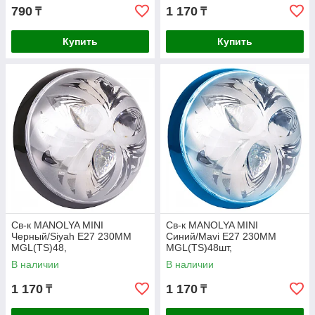
790
1 170
₸
₸
Купить
Купить
Св-к MANOLYA MINI
Св-к MANOLYA MINI
Черный/Siyah E27 230MM
Синий/Mavi E27 230MM
MGL(TS)48,
MGL(TS)48шт,
В наличии
В наличии
1 170
1 170
₸
₸