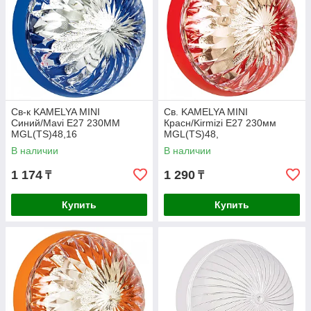
Св-к KAMELYA MINI
Св. KAMELYA MINI
Синий/Mavi E27 230MM
Красн/Kirmizi E27 230мм
MGL(TS)48,16
MGL(TS)48,
В наличии
В наличии
1 174
1 290
₸
₸
Купить
Купить