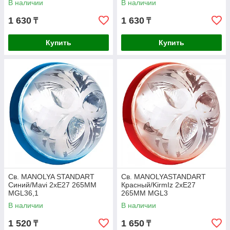
В наличии
В наличии
1 630
1 630
₸
₸
Купить
Купить
Св. MANOLYA STANDART
Св. MANOLYASTANDART
Синий/Mavi 2хE27 265MM
Красный/KirmIz 2хE27
MGL36,1
265MM MGL3
В наличии
В наличии
1 520
1 650
₸
₸