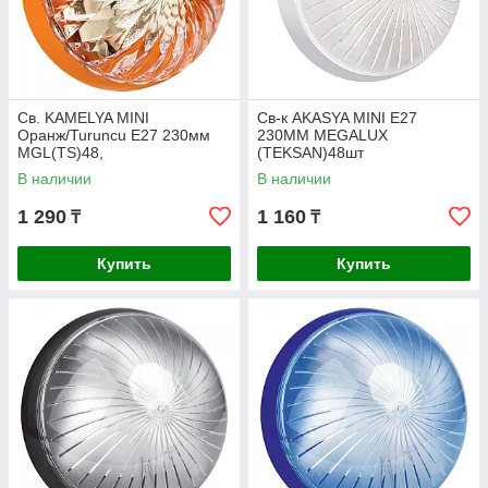
Св. KAMELYA MINI
Св-к AKASYA MINI E27
Оранж/Turuncu E27 230мм
230MM MEGALUX
MGL(TS)48,
(TEKSAN)48шт
В наличии
В наличии
1 290
1 160
₸
₸
Купить
Купить