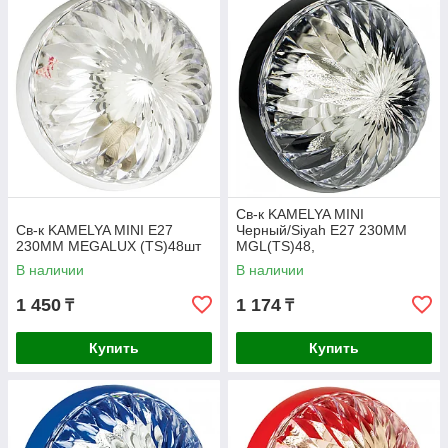
Св-к KAMELYA MINI
Св-к KAMELYA MINI E27
Черный/Siyah E27 230MM
230MM MEGALUX (TS)48шт
MGL(TS)48,
В наличии
В наличии
1 450
1 174
₸
₸
Купить
Купить